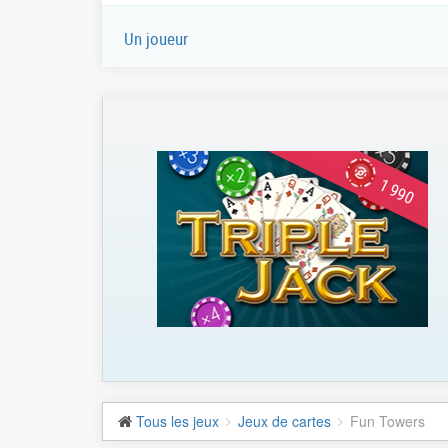
Un joueur
1 990
Tous les jeux
Jeux de cartes
Fun Towers