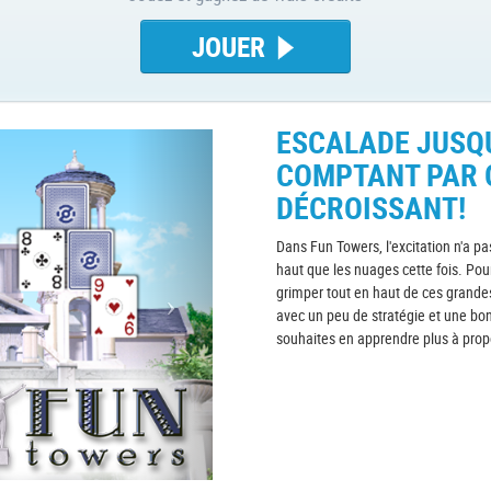
JOUER
ESCALADE JUSQ
COMPTANT PAR 
DÉCROISSANT!
Dans Fun Towers, l'excitation n'a pas
haut que les nuages cette fois. Pou
grimper tout en haut de ces grandes
avec un peu de stratégie et une bonn
souhaites en apprendre plus à propo