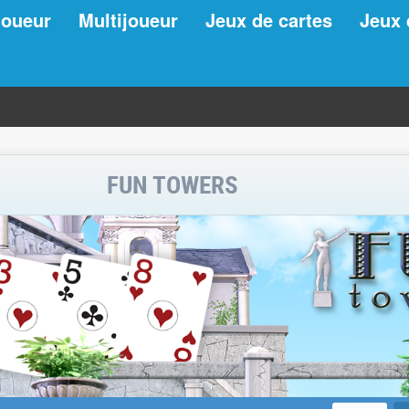
joueur
Multijoueur
Jeux de cartes
Jeux 
FUN TOWERS