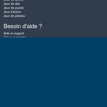
Jeux de dés
Jeux de puzzle
Jeux d'action
Jeux de plateau
Besoin d'aide ?
Aide et support
Créer un compte
Connexion
Mot de passe oublié
À propos de Zigiz
Sur Zigiz vous pouvez jouer gratuitement en ligne aux meilleurs jeux de
cartes, de plateau et puzzles, aussi souvent que vous le souhaitez ! Vous
pouvez également affronter d'autres joueurs Zigiz en mode multijoueurs.
Français
Gembly B.V.
Numéro de chambre de commerce : 59273046
E-mail de contact : support@gembly.com
www.zigiz.com © 2003 - 2026
♥
Jeux en ligne gratuits, jouez autant que vous le