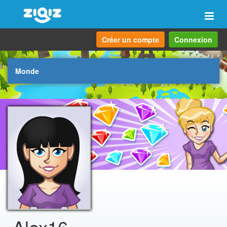
Navi
Créer un compte
Connexion
Monde
Alex16