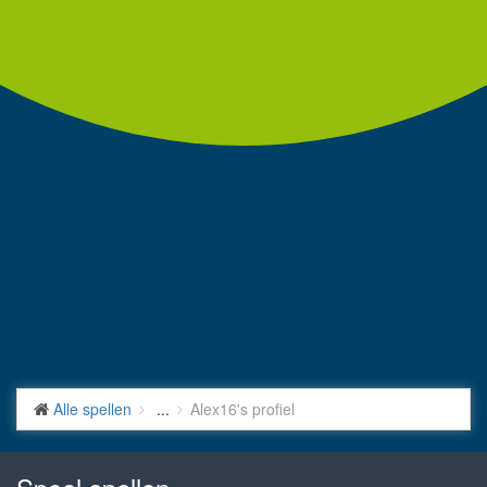
Alle spellen
...
Alex16's profiel