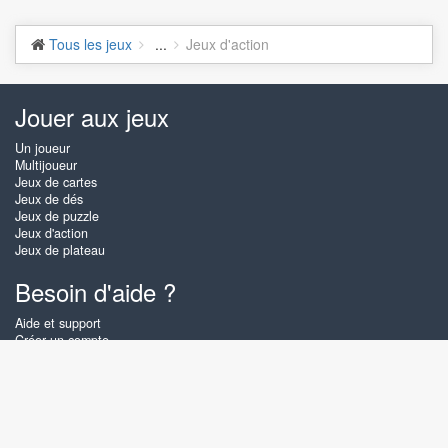
Tous les jeux
...
Jeux d'action
Jouer aux jeux
Un joueur
Multijoueur
Jeux de cartes
Jeux de dés
Jeux de puzzle
Jeux d'action
Jeux de plateau
Besoin d'aide ?
Aide et support
Créer un compte
Connexion
Mot de passe oublié
À propos de Zigiz
Sur Zigiz vous pouvez jouer gratuitement en ligne aux meilleurs jeux de