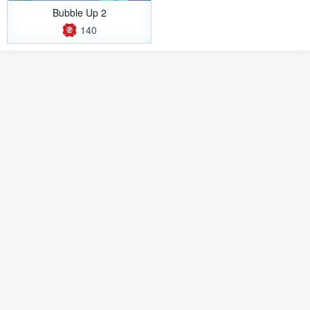
Bubble Up 2
140