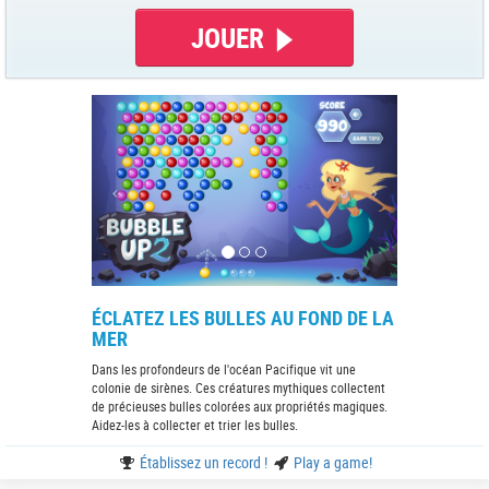
JOUER
ÉCLATEZ LES BULLES AU FOND DE LA
MER
Dans les profondeurs de l'océan Pacifique vit une
colonie de sirènes. Ces créatures mythiques collectent
de précieuses bulles colorées aux propriétés magiques.
Aidez-les à collecter et trier les bulles.
Établissez un record !
Play a game!