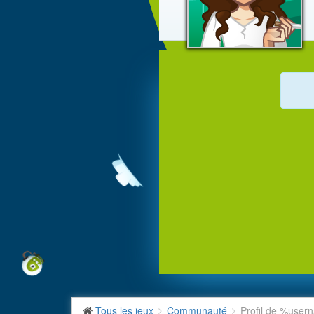
Tous les jeux
Communauté
Profil de %use