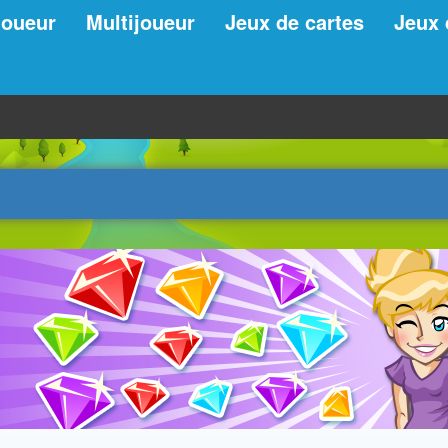
joueur
Multijoueur
Jeux de cartes
Jeux 