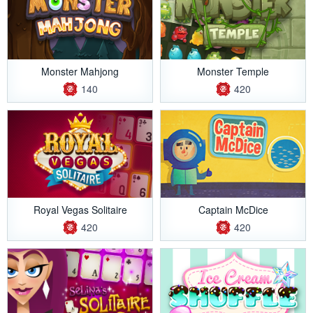
Monster Mahjong
Monster Temple
140
420
Royal Vegas Solitaire
Captain McDice
420
420