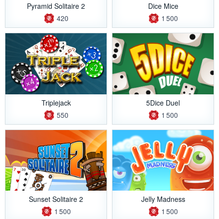
Pyramid Solitaire 2
Dice Mice
420
1 500
Triplejack
5Dice Duel
550
1 500
Sunset Solitaire 2
Jelly Madness
1 500
1 500