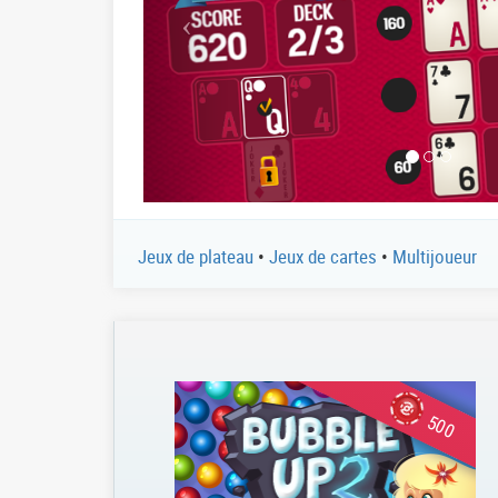
Jeux de plateau
•
Jeux de cartes
•
Multijoueur
500