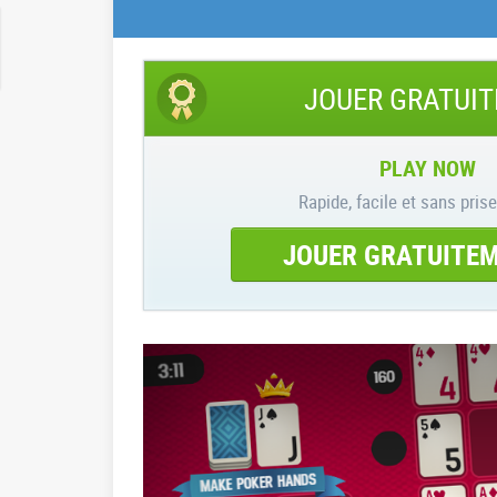
JOUER GRATUI
PLAY NOW
Rapide, facile et sans prise
JOUER GRATUITE