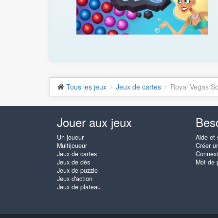
Tous les jeux
Jeux de cartes
Royal Vegas Sol
Jouer aux jeux
Beso
Un joueur
Aide et 
Multijoueur
Créer u
Jeux de cartes
Connex
Jeux de dés
Mot de 
Jeux de puzzle
Jeux d'action
Jeux de plateau