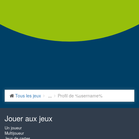
Tous les jeux
...
Profil de %username%
Jouer aux jeux
Un joueur
Multijoueur
Jeux de cartes