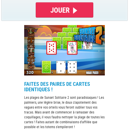
JOUER
FAITES DES PAIRES DE CARTES
IDENTIQUES !
Les plages de Sunset Solitaire 2 sont paradisiaques ! Les
palmiers, une légère brise, le doux clapotement des
vagues entre vos orteils vous feront oublier tous vos
tracas. Mais avant de commencer à ramasser des
coquillages, il vous faudra nettoyer la plage de toutes les
cartes ! Faites autant de combinaisons d'affilée que
possible et les totems s'empileront !