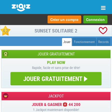
Navi
Créer un compte
Connexion
SUNSET SOLITAIRE 2
4,2
Jouer
Fonctionnement
Records
JOUER GRATUITEMENT
PLAY NOW
Rapide, facile et sans prise de tête!
JOUER GRATUITEMENT
JACKPOT
JOUER & GAGNER
44 200
1 Jackpot maintenant disponible!