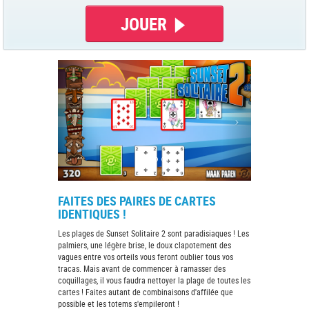
JOUER
FAITES DES PAIRES DE CARTES
IDENTIQUES !
Les plages de Sunset Solitaire 2 sont paradisiaques ! Les
palmiers, une légère brise, le doux clapotement des
vagues entre vos orteils vous feront oublier tous vos
tracas. Mais avant de commencer à ramasser des
coquillages, il vous faudra nettoyer la plage de toutes les
cartes ! Faites autant de combinaisons d'affilée que
possible et les totems s'empileront !