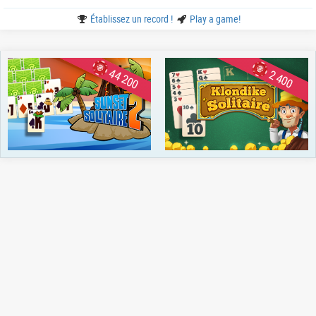
Établissez un record !
Play a game!
44 200
2 400