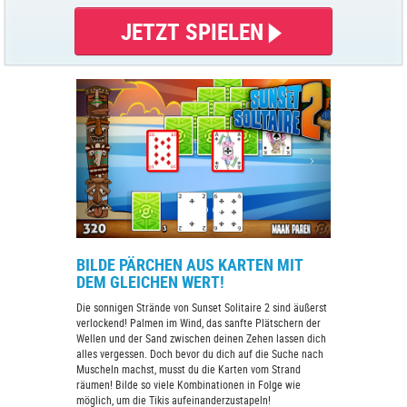
JETZT SPIELEN
BILDE PÄRCHEN AUS KARTEN MIT
DEM GLEICHEN WERT!
Die sonnigen Strände von Sunset Solitaire 2 sind äußerst
verlockend! Palmen im Wind, das sanfte Plätschern der
Wellen und der Sand zwischen deinen Zehen lassen dich
alles vergessen. Doch bevor du dich auf die Suche nach
Muscheln machst, musst du die Karten vom Strand
räumen! Bilde so viele Kombinationen in Folge wie
möglich, um die Tikis aufeinanderzustapeln!