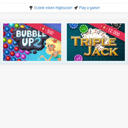
Erziele einen Highscore!
Play a game!
12.000
500