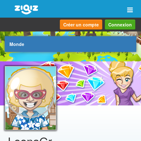
Navi
Créer un compte
Connexion
Monde
LeonaGr