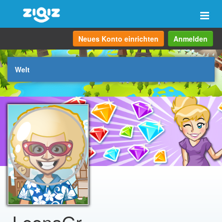
Navi
anze
Neues Konto einrichten
Anmelden
Welt
LeonaGr