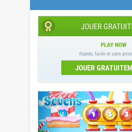
JOUER GRATUI
PLAY NOW
Rapide, facile et sans prise
JOUER GRATUITE