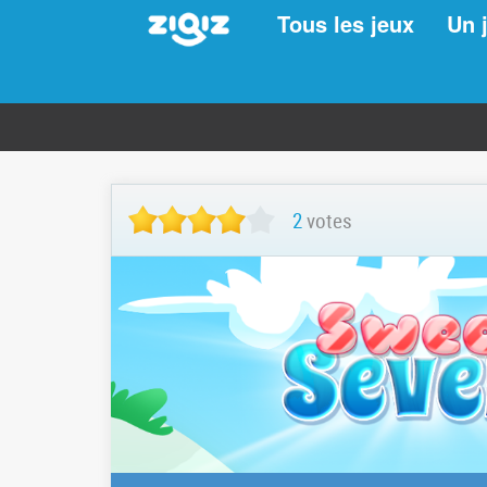
Tous les jeux
Un 
2
votes