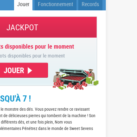
Jouer
Fonctionnement
Records
JACKPOT
ts disponibles pour le moment
ots disponibles pour le moment
JOUER
QU'À 7 !
le monstre des dés. Vous pouvez rendre ce ravissant
t de délicieuses pierres qui tombent de la machine ! Son
 différents dés, et une fois plein, Nom vous
plémentaires Pénétrez dans le monde de Sweet Sevens