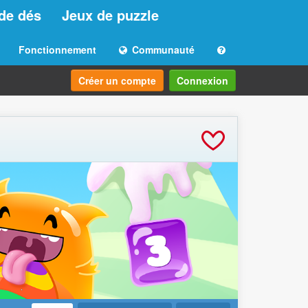
de dés
Jeux de puzzle
Fonctionnement
Communauté
Créer un compte
Connexion