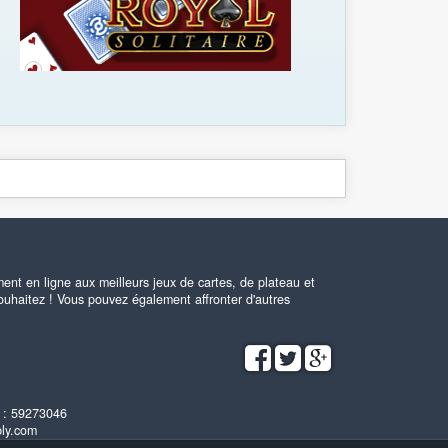
ent en ligne aux meilleurs jeux de cartes, de plateau et
ouhaitez ! Vous pouvez également affronter d'autres
 : 59273046
bly.com