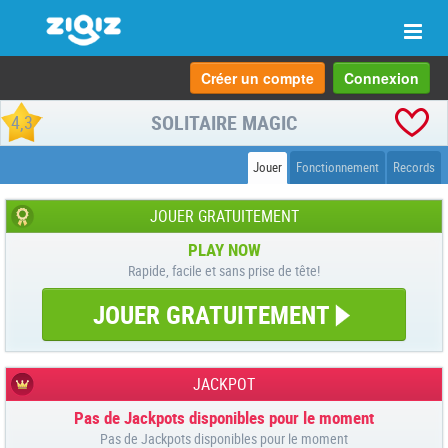
Navi
Créer un compte
Connexion
SOLITAIRE MAGIC
4,3
Jouer
Fonctionnement
Records
JOUER GRATUITEMENT
PLAY NOW
Rapide, facile et sans prise de tête!
JOUER GRATUITEMENT
JACKPOT
Pas de Jackpots disponibles pour le moment
Pas de Jackpots disponibles pour le moment