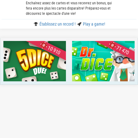
Enchaînez assez de cartes et vous recevrez un bonus, qui
fera encore plus les cartes disparaître! Préparez-vous et
découvrez le spectacle d'une vie!
Établissez un record !
Play a game!
10 910
71 470