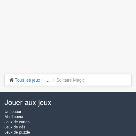
Tous les jeux
...
Solitaire Magic
Jouer aux jeux
Un joueur
Multijoueur
Jeux de cartes
Jeux de dés
Jeux de puzzle