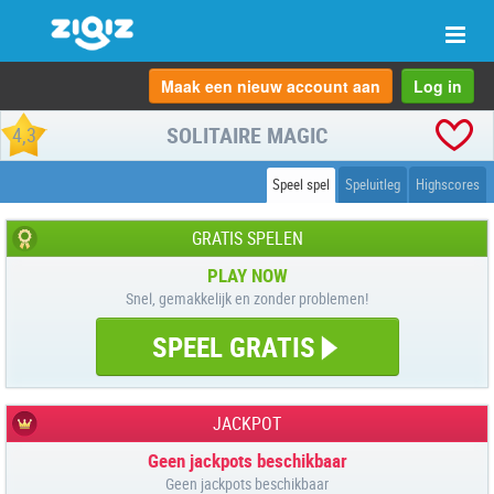
Scha
navi
Maak een nieuw account aan
Log in
SOLITAIRE MAGIC
4,3
Speel spel
Speluitleg
Highscores
GRATIS SPELEN
PLAY NOW
Snel, gemakkelijk en zonder problemen!
SPEEL GRATIS
JACKPOT
Geen jackpots beschikbaar
Geen jackpots beschikbaar