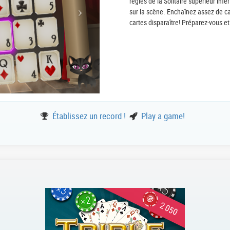
règles de la Solitaire supérieur infé
sur la scène. Enchaînez assez de ca
cartes disparaître! Préparez-vous et
Établissez un record !
Play a game!
2 050