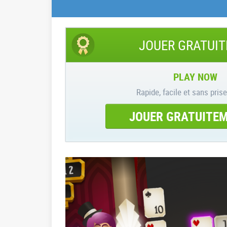
JOUER GRATUI
PLAY NOW
Rapide, facile et sans prise
JOUER GRATUITE