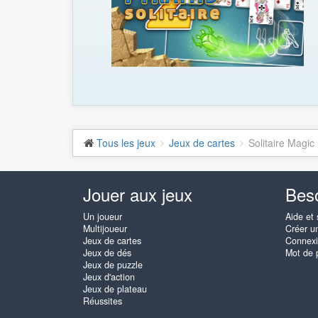
Tous les jeux
Jeux de cartes
Solitaire Magic
Jouer aux jeux
Beso
Un joueur
Aide et 
Multijoueur
Créer u
Jeux de cartes
Connex
Jeux de dés
Mot de 
Jeux de puzzle
Jeux d'action
Jeux de plateau
Réussites