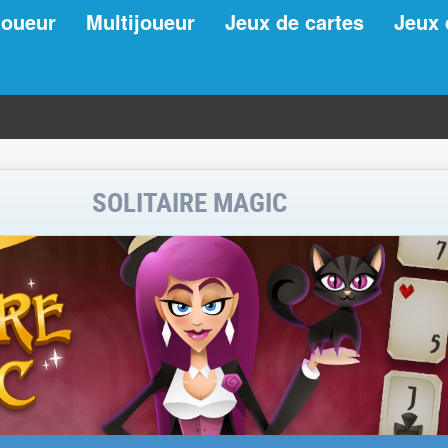
joueur
Multijoueur
Jeux de cartes
Jeux 
SOLITAIRE MAGIC