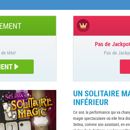
TEMENT
Pas de Jackpo
 de tête!
Pas de Jackp
MENT
UN SOLITAIRE M
INFÉRIEUR
Ce soir, la performance qui va chang
magie spectaculaire où elle fera di
Selina, comme son assistant, en en