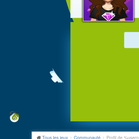
Tous les jeux
Communauté
Profil de %use