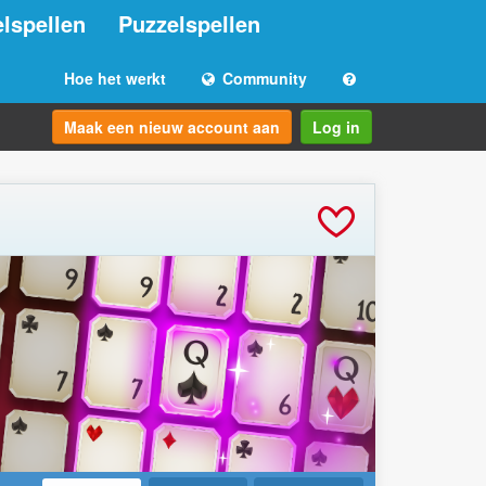
lspellen
Puzzelspellen
Hoe het werkt
Community
Maak een nieuw account aan
Log in