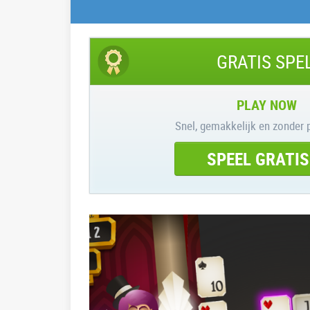
GRATIS SPE
PLAY NOW
Snel, gemakkelijk en zonder
SPEEL GRATIS