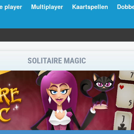
e player
Multiplayer
Kaartspellen
Dobbe
SOLITAIRE MAGIC