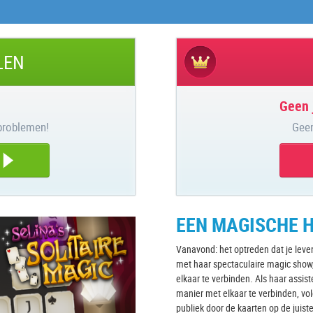
LEN
Geen 
 problemen!
Geen
EEN MAGISCHE H
Vanavond: het optreden dat je leve
met haar spectaculaire magic show,
elkaar te verbinden. Als haar assist
manier met elkaar te verbinden, vo
publiek door de kaarten op de juis