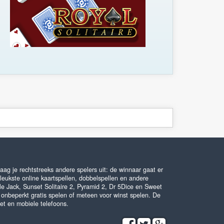
g je rechtstreeks andere spelers uit: de winnaar gaat er
leukste online kaartspellen, dobbelspellen en andere
iple Jack, Sunset Solitaire 2, Pyramid 2, Dr 5Dice en Sweet
z onbeperkt gratis spelen of meteen voor winst spelen. De
let en mobiele telefoons.