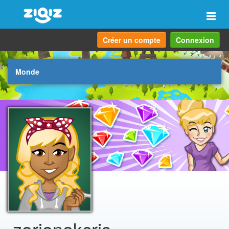
Navi
Créer un compte
Connexion
Monde
zorionakcris