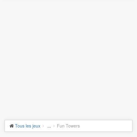
Tous les jeux
...
Fun Towers