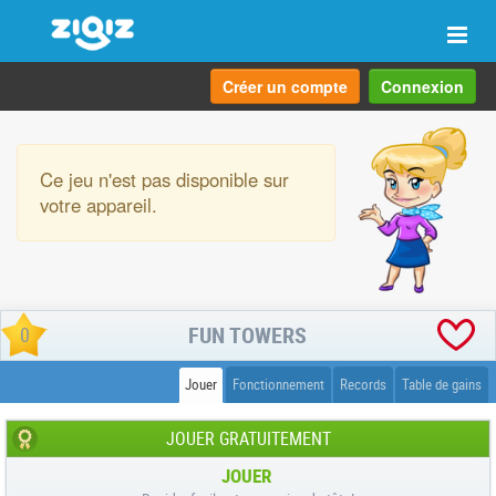
Navi
Créer un compte
Connexion
Ce jeu n'est pas disponible sur
votre appareil.
FUN TOWERS
0
Jouer
Fonctionnement
Records
Table de gains
JOUER GRATUITEMENT
JOUER