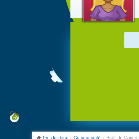
Tous les jeux
Communauté
Profil de %use