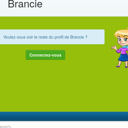
Brancie
Voulez-vous voir le reste du profil de Brancie ?
Connectez-vous
rname%