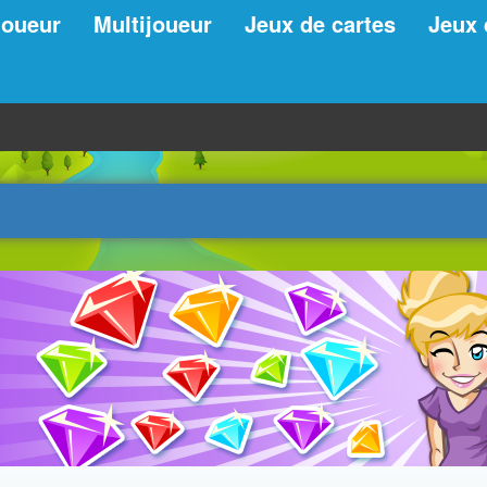
joueur
Multijoueur
Jeux de cartes
Jeux 