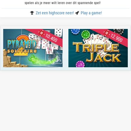
spelen als je meer wilt leren over dit spannende spel!
Zet een highscore neer!
Play a game!
10.400
12.900