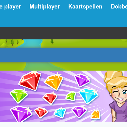
e player
Multiplayer
Kaartspellen
Dobbe