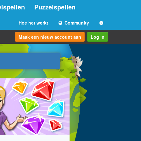
lspellen
Puzzelspellen
Hoe het werkt
Community
Maak een nieuw account aan
Log in