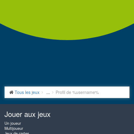
Tous les jeux
...
Profil de %username%
Jouer aux jeux
Un joueur
Multijoueur
Jeux de cartes