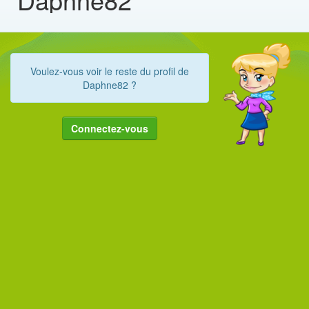
Voulez-vous voir le reste du profil de
Daphne82 ?
Connectez-vous