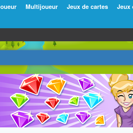
joueur
Multijoueur
Jeux de cartes
Jeux 