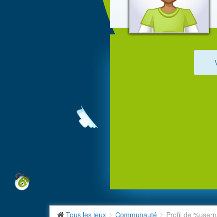
Tous les jeux
Communauté
Profil de %use