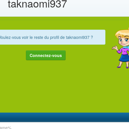
taknaomi937
Voulez-vous voir le reste du profil de taknaomi937 ?
Connectez-vous
rname%