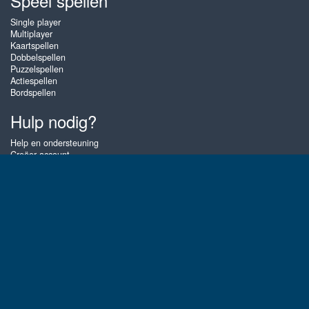
Speel spellen
Single player
Multiplayer
Kaartspellen
Dobbelspellen
Puzzelspellen
Actiespellen
Bordspellen
Hulp nodig?
Help en ondersteuning
Creëer account
Inloggen
Wachtwoord vergeten
Over Zigiz
Met onze Zigiz Tournament Games daag je rechtstreeks andere spelers
uit: de winnaar gaat er vandoor met de prijzenpot! Speel de leukste
online kaartspellen, dobbelspellen en andere spelletjes zoals Hot Air
Solitaire, Triple Jack, Sunset Solitaire 2, Pyramid 2, Dr 5Dice en Sweet
Sevens. Je kunt alle spellen op Zigiz onbeperkt gratis spelen of meteen
voor winst spelen. De spellen zijn geoptimaliseerd voor tablet en mobiele
telefoons.