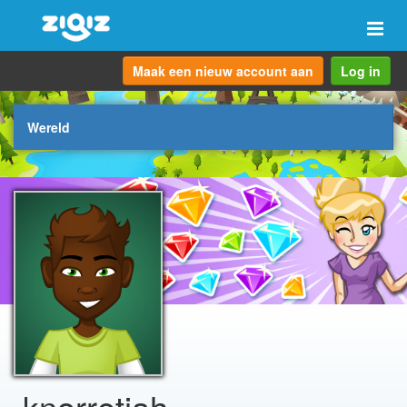
Scha
navi
Maak een nieuw account aan
Log in
Wereld
knorretjah