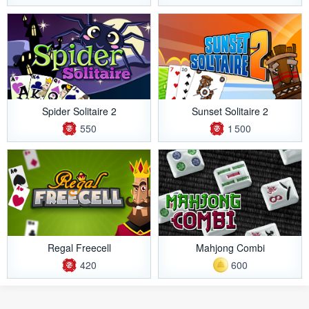
Spider Solitaire 2
Sunset Solitaire 2
550
1 500
Regal Freecell
Mahjong Combi
420
600