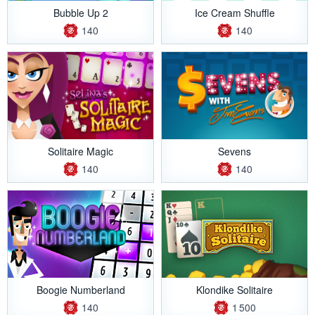
Bubble Up 2
Ice Cream Shuffle
140
140
Solitaire Magic
Sevens
140
140
Boogie Numberland
Klondike Solitaire
140
1 500