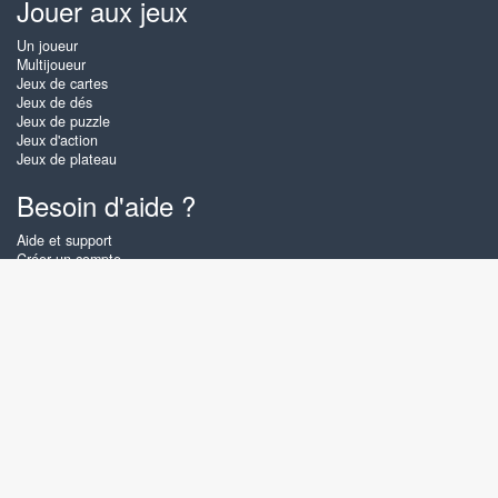
Jouer aux jeux
Un joueur
Multijoueur
Jeux de cartes
Jeux de dés
Jeux de puzzle
Jeux d'action
Jeux de plateau
Besoin d'aide ?
Aide et support
Créer un compte
Connexion
Mot de passe oublié
À propos de Zigiz
Sur Zigiz vous pouvez jouer gratuitement en ligne aux meilleurs jeux de
cartes, de plateau et puzzles, aussi souvent que vous le souhaitez ! Vous
pouvez également affronter d'autres joueurs Zigiz en mode multijoueurs.
Français