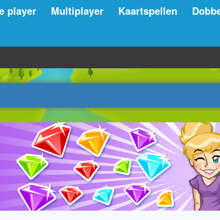
e player
Multiplayer
Kaartspellen
Dobbe