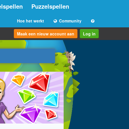
lspellen
Puzzelspellen
Hoe het werkt
Community
Maak een nieuw account aan
Log in