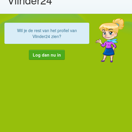
Wil je de rest van het profiel van
Vlinder24 zien?
Log dan nu in