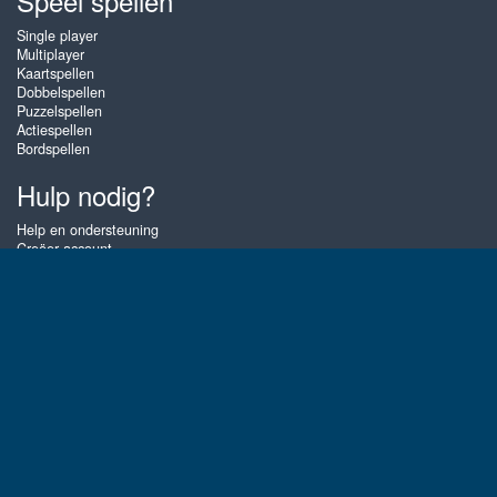
Speel spellen
Single player
Multiplayer
Kaartspellen
Dobbelspellen
Puzzelspellen
Actiespellen
Bordspellen
Hulp nodig?
Help en ondersteuning
Creëer account
Inloggen
Wachtwoord vergeten
Over Zigiz
Met onze Zigiz Tournament Games daag je rechtstreeks andere spelers
uit: de winnaar gaat er vandoor met de prijzenpot! Speel de leukste
online kaartspellen, dobbelspellen en andere spelletjes zoals Hot Air
Solitaire, Triple Jack, Sunset Solitaire 2, Pyramid 2, Dr 5Dice en Sweet
Sevens. Je kunt alle spellen op Zigiz onbeperkt gratis spelen of meteen
voor winst spelen. De spellen zijn geoptimaliseerd voor tablet en mobiele
telefoons.