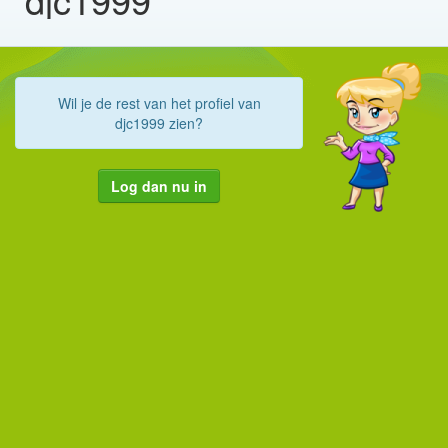
Wil je de rest van het profiel van
djc1999 zien?
Log dan nu in