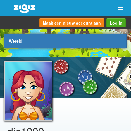
Scha
navi
Maak een nieuw account aan
Log in
Wereld
djc1999