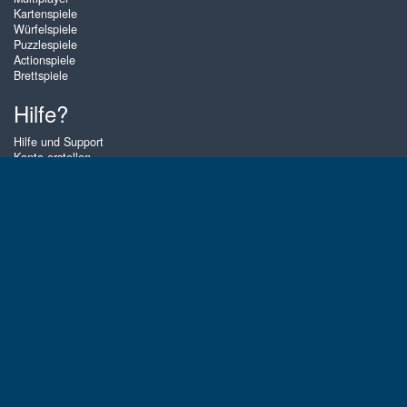
Kartenspiele
Würfelspiele
Puzzlespiele
Actionspiele
Brettspiele
Hilfe?
Hilfe und Support
Konto erstellen
Anmelden
Passwort vergessen
Über Zigiz
Auf Zigiz kannst du die besten Kartenspiele, Brettspiele und Puzzles
online spielen - und das, so oft du willst! Du kannst auch andere Zigiz-
Spieler in Multiplayer-Spielen herausfordern. Die Spiele sind für Tablets
und Mobiltelefone optimiert.
Deutsch
Gembly B.V.
Handelskammernummer: 59273046
Kontakt-E-Mail: support@gembly.com