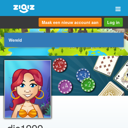
Scha
navi
Maak een nieuw account aan
Log in
Wereld
djc1999