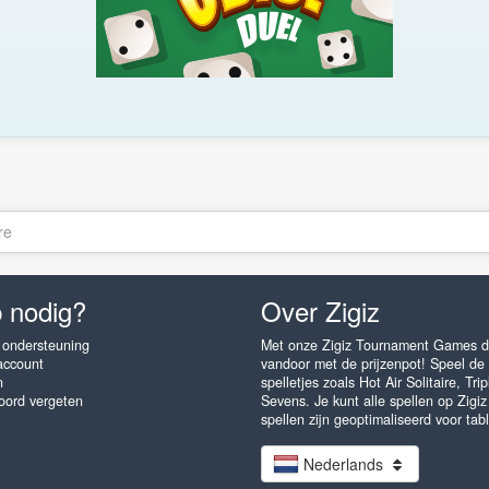
re
 nodig?
Over Zigiz
 ondersteuning
Met onze Zigiz Tournament Games daa
account
vandoor met de prijzenpot! Speel de 
n
spelletjes zoals Hot Air Solitaire, Tr
ord vergeten
Sevens. Je kunt alle spellen op Zigi
spellen zijn geoptimaliseerd voor tab
Nederlands