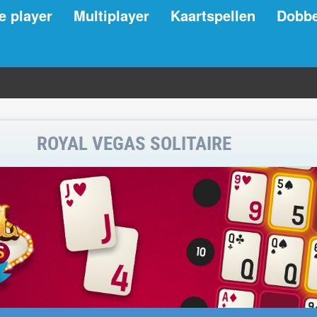
e player
Multiplayer
Kaartspellen
Dobbe
ROYAL VEGAS SOLITAIRE