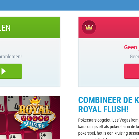
LEN
Geen 
 problemen!
Geen
COMBINEER DE 
ROYAL FLUSH!
Pokerstars opgelet! Las Vegas komt
kans om jezelf als pokerstar in de k
pokerspel, het is een kruising tusse