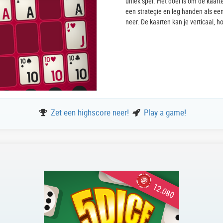
uniek spel. Het doel is om de kaar
een strategie en leg handen als een
neer. De kaarten kan je verticaal, h
Zet een highscore neer!
Play a game!
12.080