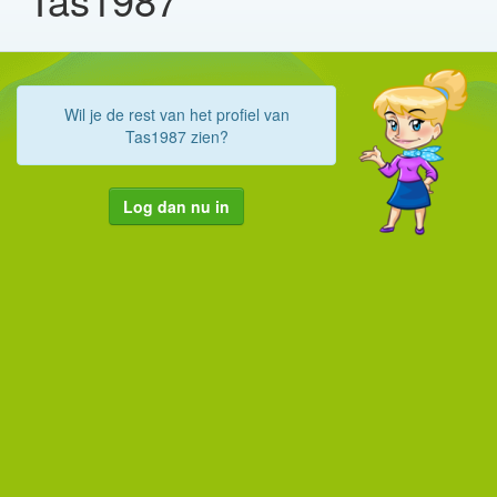
Wil je de rest van het profiel van
Tas1987 zien?
Log dan nu in