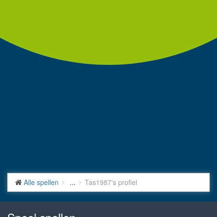
Alle spellen
...
Tas1987's profiel