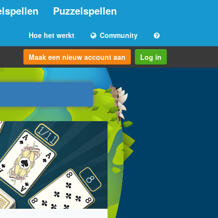
lspellen
Puzzelspellen
Hoe het werkt
Community
Maak een nieuw account aan
Log in