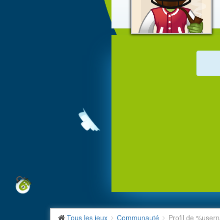
Tous les jeux
Communauté
Profil de %use