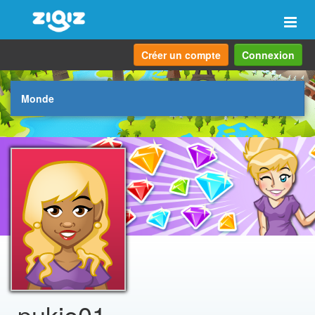
Navi
Créer un compte
Connexion
Monde
pukje01