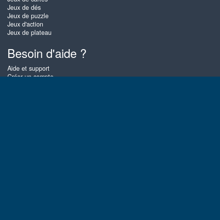
Jeux de dés
Jeux de puzzle
Jeux d'action
Jeux de plateau
Besoin d'aide ?
Aide et support
Créer un compte
Connexion
Mot de passe oublié
À propos de Zigiz
Sur Zigiz vous pouvez jouer gratuitement en ligne aux meilleurs jeux de
cartes, de plateau et puzzles, aussi souvent que vous le souhaitez ! Vous
pouvez également affronter d'autres joueurs Zigiz en mode multijoueurs.
Français
Gembly B.V.
Numéro de chambre de commerce : 59273046
E-mail de contact : support@gembly.com
www.zigiz.com © 2003 - 2026
♥
Jeux en ligne gratuits, jouez autant que vous le