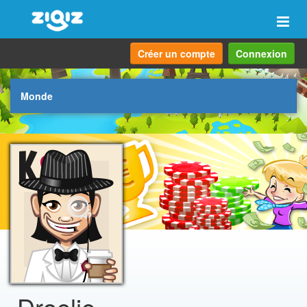
Navi
Créer un compte
Connexion
Monde
Droelie