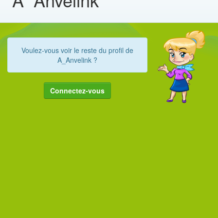
Voulez-vous voir le reste du profil de
A_Anvelink ?
Connectez-vous