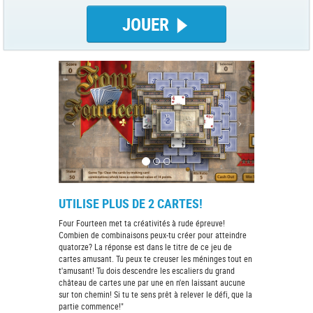
JOUER
UTILISE PLUS DE 2 CARTES!
Four Fourteen met ta créativités à rude épreuve!
Combien de combinaisons peux-tu créer pour atteindre
quatorze? La réponse est dans le titre de ce jeu de
cartes amusant. Tu peux te creuser les méninges tout en
t'amusant! Tu dois descendre les escaliers du grand
château de cartes une par une en n'en laissant aucune
sur ton chemin! Si tu te sens prêt à relever le défi, que la
partie commence!"