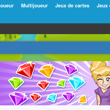
joueur
Multijoueur
Jeux de cartes
Jeux 