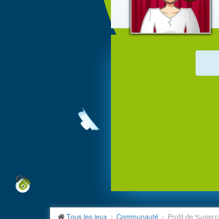
Tous les jeux
Communauté
Profil de %use