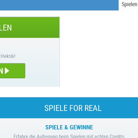
Spielen
ELEN
N
 Hektik!
N
SPIELE FOR REAL
SPIELE & GEWINNE
Erfahre die Aufregung beim Spielen mit echten Credits