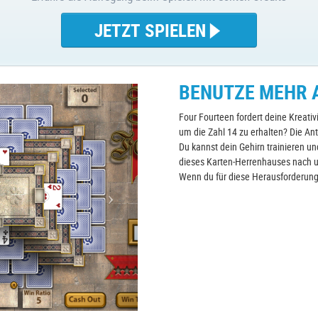
JETZT SPIELEN
BENUTZE MEHR A
Four Fourteen fordert deine Kreativ
um die Zahl 14 zu erhalten? Die An
Du kannst dein Gehirn trainieren un
dieses Karten-Herrenhauses nach un
Wenn du für diese Herausforderung 