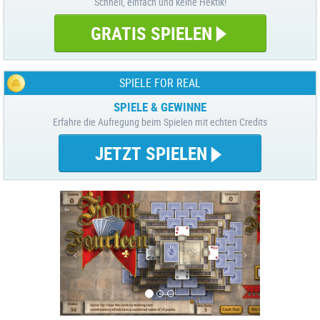
Schnell, einfach und keine Hektik!
GRATIS SPIELEN
SPIELE FOR REAL
SPIELE & GEWINNE
Erfahre die Aufregung beim Spielen mit echten Credits
JETZT SPIELEN