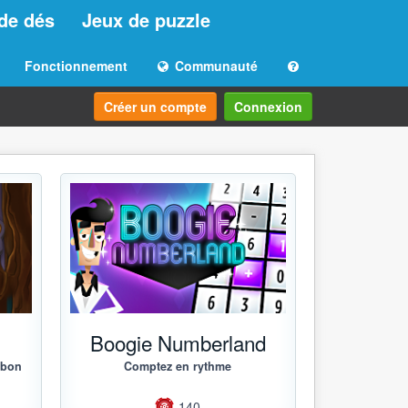
de dés
Jeux de puzzle
Fonctionnement
Communauté
Créer un compte
Connexion
g
Boogie Numberland
 bon
Comptez en rythme
140