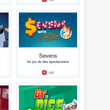
Sevens
Un jeu de dés spectaculaire
140