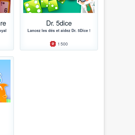
re
Dr. 5dice
oyal
Lancez les dés et aidez Dr. 5Dice !
1 500