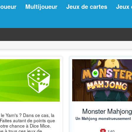
joueur
Multijoueur
Jeux de cartes
Jeux 
Monster Mahjon
 le Yam's ? Dans ce cas, la
Un Mahjong monstrueusement
 Faites autant de points que
 votre chance à Dice Mice.
ne à tous ces jeux de
140