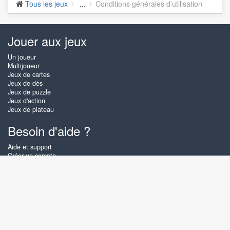
Tous les jeux
...
Conditions générales d'utilisation
Jouer aux jeux
Un joueur
Multijoueur
Jeux de cartes
Jeux de dés
Jeux de puzzle
Jeux d'action
Jeux de plateau
Besoin d'aide ?
Aide et support
Créer un compte
Connexion
Mot de passe oublié
À propos de Zigiz
Sur Zigiz vous pouvez jouer gratuitement en ligne aux meilleurs jeux de
cartes, de plateau et puzzles, aussi souvent que vous le souhaitez ! Vous
pouvez également affronter d'autres joueurs Zigiz en mode multijoueurs.