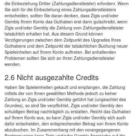
die Einbeziehung Dritter (Zahlungsdienstleister) erfordern. Wenn
Sie sich für die Einbeziehung eines Zahlungsdienstleisters
entscheiden, sollten Sie daran denken, dass Zigis und/oder
Gembly Ihrem Konto das Guthaben erst dann gutschreibt, wenn
Zigis und/oder Gembly die Zahlung vom Zahlungsdienstleister
tatsächlich erhalten hat. Aus diesem Grund können
Verzögerungen zwischen dem Zeitpunkt des Upgrades Ihres
Guthabens und dem Zeitpunkt der tatsächlichen Buchung neuer
Spieleinheiten auf Ihrem Konto auftreten. Bei anhaltenden
Problemen sollten Sie sich an Ihren Zahlungsdienstleister
wenden.
2.6 Nicht ausgezahlte Credits
Haben Sie Spieleinheiten gekauft und empfangen, die Zahlung
mittels der von Ihnen gewählten Methode jedoch zu keiner
Zahlung an Zigis und/oder Gembly geführt hat (ungeachtet des
Grundes), so sind Sie verpflichtet, Zigis und/oder Gembly den
schuldigen Betrag nachträglich zu erstatten. Reicht das Guthaben
auf Ihrem Konto aus, so kann Zigis und/oder Gembly sich auch
dafür entscheiden, den entsprechenden Betrag von Ihrem Konto
abzubuchen. Im Zusammenhang mit den vorangegangenen
Bestimmungen kann Zigis und/oder Gembly Ansprüche auf die