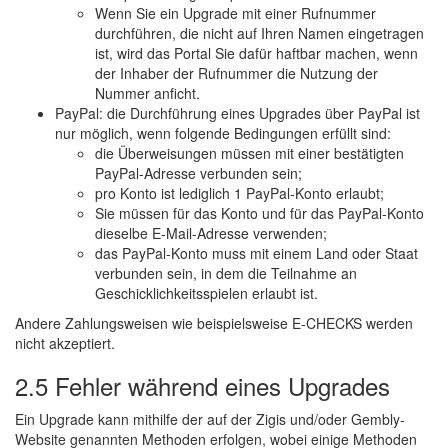
Wenn Sie ein Upgrade mit einer Rufnummer
durchführen, die nicht auf Ihren Namen eingetragen
ist, wird das Portal Sie dafür haftbar machen, wenn
der Inhaber der Rufnummer die Nutzung der
Nummer anficht.
PayPal: die Durchführung eines Upgrades über PayPal ist
nur möglich, wenn folgende Bedingungen erfüllt sind:
die Überweisungen müssen mit einer bestätigten
PayPal-Adresse verbunden sein;
pro Konto ist lediglich 1 PayPal-Konto erlaubt;
Sie müssen für das Konto und für das PayPal-Konto
dieselbe E-Mail-Adresse verwenden;
das PayPal-Konto muss mit einem Land oder Staat
verbunden sein, in dem die Teilnahme an
Geschicklichkeitsspielen erlaubt ist.
Andere Zahlungsweisen wie beispielsweise E-CHECKS werden
nicht akzeptiert.
2.5 Fehler während eines Upgrades
Ein Upgrade kann mithilfe der auf der Zigis und/oder Gembly-
Website genannten Methoden erfolgen, wobei einige Methoden