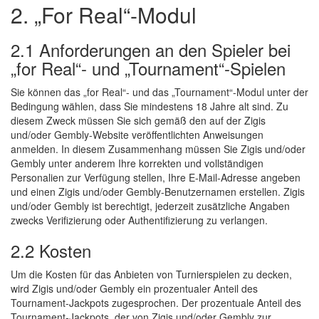
2. „For Real“-Modul
2.1 Anforderungen an den Spieler bei
„for Real“- und „Tournament“-Spielen
Sie können das „for Real“- und das „Tournament“-Modul unter der
Bedingung wählen, dass Sie mindestens 18 Jahre alt sind. Zu
diesem Zweck müssen Sie sich gemäß den auf der Zigis
und/oder Gembly-Website veröffentlichten Anweisungen
anmelden. In diesem Zusammenhang müssen Sie Zigis und/oder
Gembly unter anderem Ihre korrekten und vollständigen
Personalien zur Verfügung stellen, Ihre E-Mail-Adresse angeben
und einen Zigis und/oder Gembly-Benutzernamen erstellen. Zigis
und/oder Gembly ist berechtigt, jederzeit zusätzliche Angaben
zwecks Verifizierung oder Authentifizierung zu verlangen.
2.2 Kosten
Um die Kosten für das Anbieten von Turnierspielen zu decken,
wird Zigis und/oder Gembly ein prozentualer Anteil des
Tournament-Jackpots zugesprochen. Der prozentuale Anteil des
Tournament-Jackpots, der von Zigis und/oder Gembly zur