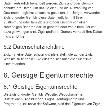
Daten vertraulich behandelt werden. Zigis und/oder Gembly
benutzt Ihre Daten, um das Spielen und die Auszahlung von
Gewinnen möglichst einfach zu gestalten. Im Übrigen verwendet
Zigis und/oder Gembly diese Daten lediglich mit Ihrer
Zustimmung oder falls Zigis und/oder Gembly von einer
zuständigen Behörde darum gebeten oder von einem Gericht
dazu gezwungen wird. Zigis und/oder Gembly verkauft Ihre Daten
nicht an Dritte.
5.2 Datenschutzrichtlinie
Zigiz hat eine Datenschutzrichtlinie erstellt, die auf der Zigiz-
Website zu finden ist. Sie erklären sich mit dieser Richtlinie
einverstanden.
6. Geistige Eigentumsrechte
6.1 Geistige Eigentumsrechte
Die Zigis und/oder Gembly-Website, Webdokumente,
Illustrationen, Abbildungen, Logos, Tonfragmente und
Programme, inklusive der Software, sind das Eigentum von Zigis