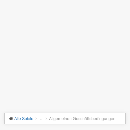
Alle Spiele
...
Allgemeinen Geschäftsbedingungen