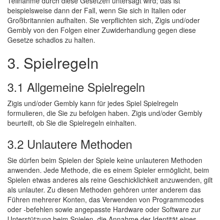
Teilnahme durch diese Gesetzen untersagt wird; das ist
beispielsweise dann der Fall, wenn Sie sich in Italien oder
Großbritannien aufhalten. Sie verpflichten sich, Zigis und/oder
Gembly von den Folgen einer Zuwiderhandlung gegen diese
Gesetze schadlos zu halten.
3. Spielregeln
3.1 Allgemeine Spielregeln
Zigis und/oder Gembly kann für jedes Spiel Spielregeln
formulieren, die Sie zu befolgen haben. Zigis und/oder Gembly
beurteilt, ob Sie die Spielregeln einhalten.
3.2 Unlautere Methoden
Sie dürfen beim Spielen der Spiele keine unlauteren Methoden
anwenden. Jede Methode, die es einem Spieler ermöglicht, beim
Spielen etwas anderes als reine Geschicklichkeit anzuwenden, gilt
als unlauter. Zu diesen Methoden gehören unter anderem das
Führen mehrerer Konten, das Verwenden von Programmcodes
oder -befehlen sowie angepasste Hardware oder Software zur
Unterstützung beim Spielen, die Annahme der Identität eines