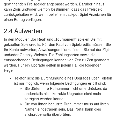
gewinnenden Preisgelder angepasst werden. Darüber hinaus
kann Zigis und/oder Gembly bestimmen, dass das Preisgeld
zurückgehalten wird, wenn bei einem Jackpot-Spiel Anzeichen für
einen Betrug vorliegen.
2.4 Aufwerten
In den Modulen „for Real“ und „Tournament“ spielen Sie mit
gekauften Spielcredits. Für den Kauf von Spielcredits müssen Sie
Ihr Konto aufwerten; Anweisungen hierzu finden Sie auf der Zigis
und/oder Gembly-Website. Die Zahlungsarten sowie die
entsprechenden Bedingungen können von Zeit zu Zeit geändert
werden. Für ein Upgrade gelten in jedem Fall die folgenden
Regeln:
Telefonisch: die Durchführung eines Upgrades über Telefon
ist nur möglich, wenn folgende Bedingungen erfüllt sind:
Sie dürfen Ihre Rufnummer nicht unterdrücken, da
andernfalls nicht korrekte Upgrades nicht mehr
korrigiert werden können.
Die von Ihnen benutzte Rufnummer muss auf Ihren
Namen eingetragen sein. Das Portal kann dies
stichprobenartig überprüfen.