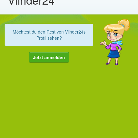
Möchtest du den Rest von Vlinder24s
Profil sehen?
Jetzt anmelden