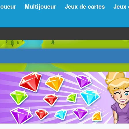
joueur
Multijoueur
Jeux de cartes
Jeux 