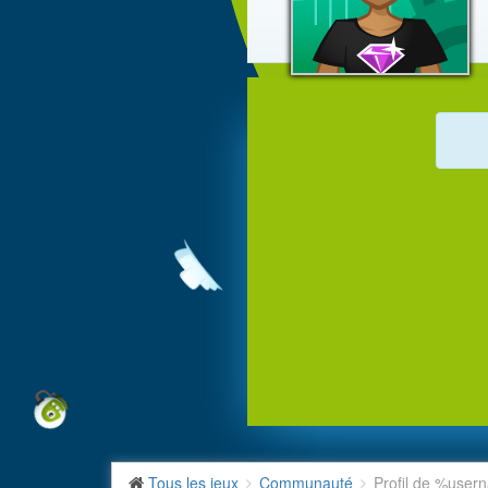
Tous les jeux
Communauté
Profil de %use